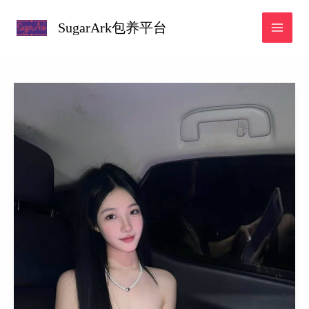
跳
SugarArk包养平台
至
内
容