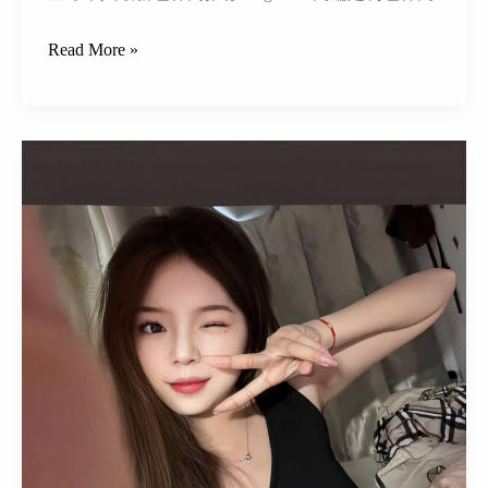
2025
Read More »
最
新
包
养
网
推
荐