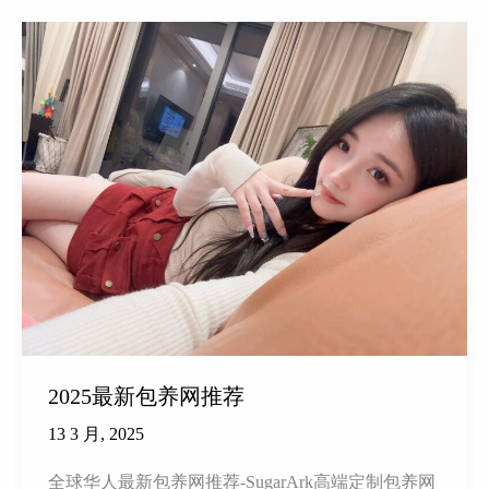
新
包
养
平
台
推
荐
2025最新包养网推荐
13 3 月, 2025
全球华人最新包养网推荐-SugarArk高端定制包养网