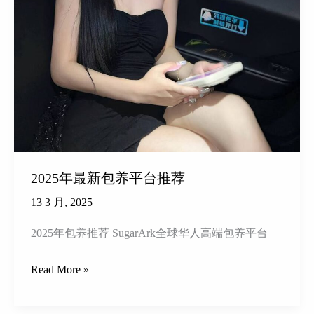
2025年最新包养平台推荐
13 3 月, 2025
2025年包养推荐 SugarArk全球华人高端包养平台
2025
Read More »
年
最